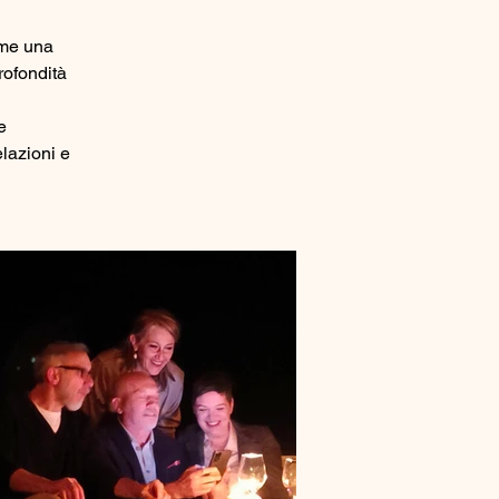
ome una 
rofondità 
e 
lazioni e 