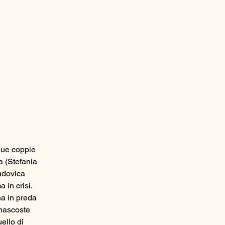
due coppie 
a (Stefania 
udovica 
 in crisi.
a in preda 
 nascoste 
ello di 