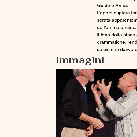
Guido e Anna. 
L’opera esplora tem
serata apparenteme
dell'animo umano.
Il tono della piec
drammatiche, rende
su ciò che davvero
Immagini